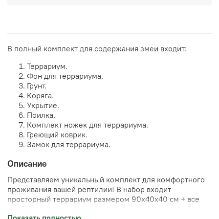
В полный комплект для содержания змеи входит:
Террариум.
Фон для террариума.
Грунт.
Коряга.
Укрытие.
Поилка.
Комплект ножек для террариума.
Греющий коврик.
Замок для террариума.
Описание
Представляем уникальный комплект для комфортного
проживания вашей рептилии! В набор входит
просторный террариум размером 90x40x40 см + все
необходимые аксессуары по доступной цене. Удобно,
Показать полностью
быстро и выгодно – сэкономьте время и силы на подбор