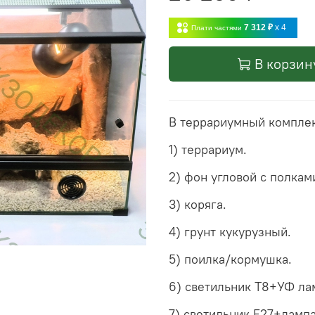
7 312 ₽
x 4
Плати частями
В корзин
В террариумный комплек
1) террариум.
2) фон угловой с полкам
3) коряга.
4) грунт кукурузный.
5) поилка/кормушка.
6) светильник Т8+УФ ла
7) светильник Е27+лампа