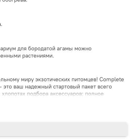
.
ариум для бородатой агамы можно
венными растениями.
ельному миру экзотических питомцев! Complete
– это ваш надежный стартовый пакет всего
о хлопотах подбора аксессуаров: полное
азмером 90x40x40 см уже ждет вас здесь!
 и комфорт вашего нового друга гарантированы
а. Приобретая этот комплект, вы обеспечиваете
любимцу по оптимальной цене без лишних