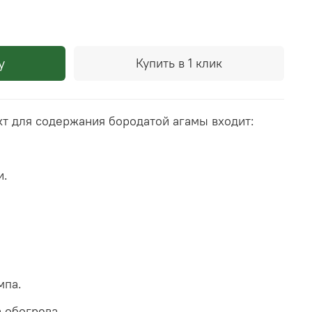
у
Купить в 1 клик
т для содержания бородатой агамы входит:
и.
мпа.
 обогрева.