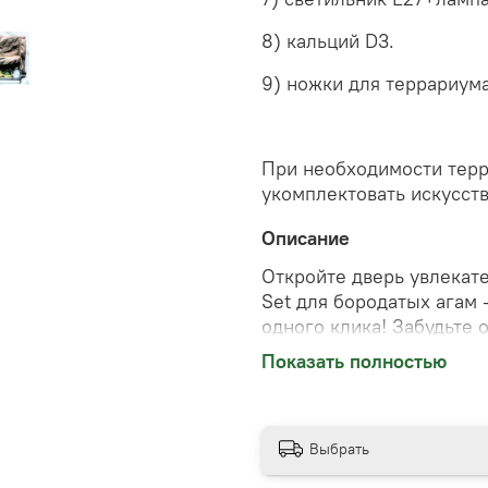
8) кальций D3.
9) ножки для террариума
При необходимости терр
укомплектовать искусст
Описание
Откройте дверь увлекат
Set для бородатых агам 
одного клика! Забудьте 
оснащение террариума р
Показать полностью
Удобство, безопасность
каждым элементом набор
здоровую жизнь своему 
забот!
Выбрать