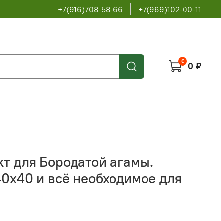
+7(916)708-58-66
+7(969)102-00-11
0
0 ₽
т для Бородатой агамы.
0х40 и всё необходимое для