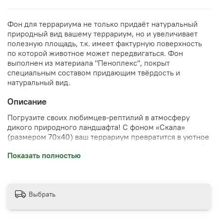
Фон для террариума не только придаёт натуральный
природный вид вашему террариум, но и увеличивает
полезную площадь, т.к. имеет фактурную поверхность
по которой животное может передвигаться. Фон
выполнен из материала "Пеноплекс", покрыт
специальным составом придающим твёрдость и
натуральный вид.
Описание
Погрузите своих любимцев-рептилий в атмосферу
дикого природного ландшафта! С фоном «Скала»
(размером 70x40) ваш террариум превратится в уютное
убежище, максимально приближенное к естественной
Показать полностью
среде обитания питомца. Удобен в установке,
долговечен и безопасен для здоровья животного.
Добавьте красоту и комфорт своему маленькому
хищнику уже сегодня!
Выбрать