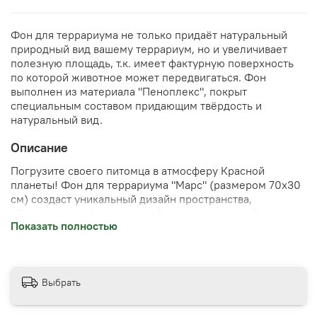
Фон для террариума не только придаёт натуральный
природный вид вашему террариум, но и увеличивает
полезную площадь, т.к. имеет фактурную поверхность
по которой животное может передвигаться. Фон
выполнен из материала "Пеноплекс", покрыт
специальным составом придающим твёрдость и
натуральный вид.
Описание
Погрузите своего питомца в атмосферу Красной
планеты! Фон для террариума "Марс" (размером 70x30
см) создаст уникальный дизайн пространства,
обеспечив комфорт и спокойствие вашему любимцу.
Показать полностью
Уникальный узор имитирует марсианский ландшафт,
придавая интерьеру оригинальность и стиль. Удобен в
уходе, безопасен для животных и долговечен — ваш
террариум преобразится мгновенно!
Выбрать