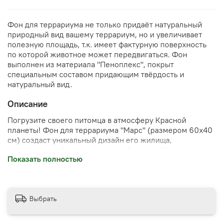
Фон для террариума не только придаёт натуральный
природный вид вашему террариум, но и увеличивает
полезную площадь, т.к. имеет фактурную поверхность
по которой животное может передвигаться. Фон
выполнен из материала "Пеноплекс", покрыт
специальным составом придающим твёрдость и
натуральный вид.
Описание
Погрузите своего питомца в атмосферу Красной
планеты! Фон для террариума "Марс" (размером 60x40
см) создаст уникальный дизайн его жилища,
вдохновленный загадочными пейзажами Марса.
Показать полностью
Необычный декор подчеркнет индивидуальность
вашего дома и привлечет восхищенные взгляды гостей.
Террариум станет уютным уголком экзотики прямо у вас
на глазах. Удобен в установке и безопасен для
Выбрать
животных. Создайте космически стильный террариум
уже сегодня!